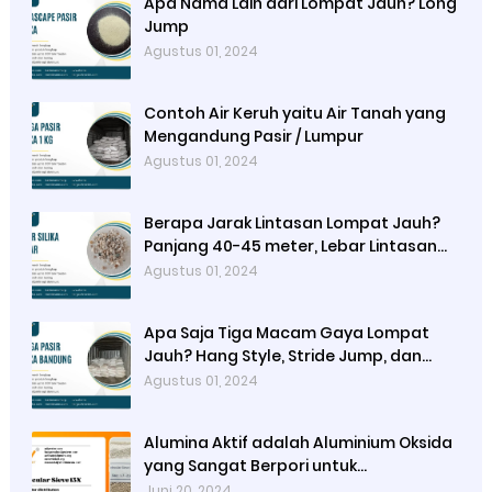
Apa Nama Lain dari Lompat Jauh? Long
Jump
Agustus 01, 2024
Contoh Air Keruh yaitu Air Tanah yang
Mengandung Pasir / Lumpur
Agustus 01, 2024
Berapa Jarak Lintasan Lompat Jauh?
Panjang 40-45 meter, Lebar Lintasan
1,22 meter
Agustus 01, 2024
Apa Saja Tiga Macam Gaya Lompat
Jauh? Hang Style, Stride Jump, dan
Hitch Kick
Agustus 01, 2024
Alumina Aktif adalah Aluminium Oksida
yang Sangat Berpori untuk
Meningkatkan Luas Permukaan dan
Juni 20, 2024