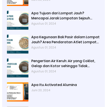
Kapasitas Adsorpsinya
Apa Tujuan dari Lompat Jauh?
Mencapai Jarak Lompatan Sejauh
Mungkin pada Bak Lompat
Agustus 01, 2024
Apa Kegunaan Bak Pasir dalam Lompat
Jauh? Area Pendaratan Atlet Lompat
Jauh
Agustus 01, 2024
Pengertian Air Keruh: Air yang Coklat,
Gelap dan Kotor sehingga Tidak
Tembus Pandang
Agustus 01, 2024
Apa Itu Activated Alumina
Juni 20, 2024