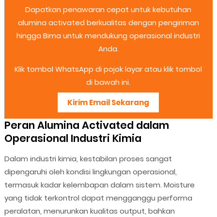
Dapatkan penawaran cepat untuk kebutuhan
alumina activated berkualitas dengan pengiriman
hingga Bima untuk mendukung operasional industri
Anda.
Klik tombol WhatsApp di pojok layar atau klik tombol
di bawah ini.
Kirim Email Sekarang
Peran Alumina Activated dalam
Operasional Industri Kimia
Dalam industri kimia, kestabilan proses sangat
dipengaruhi oleh kondisi lingkungan operasional,
termasuk kadar kelembapan dalam sistem. Moisture
yang tidak terkontrol dapat mengganggu performa
peralatan, menurunkan kualitas output, bahkan