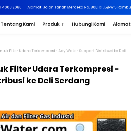
21 4000 2080
Alamat: Jalan Tanah Merdeka No. 80B, RT.15/RW.5 Rambu
Tentang Kami
Produk
Hubungi Kami
Alamat
tuk Filter Udara Terkompresi - Ady Water Support Distribusi ke Deli
k Filter Udara Terkompresi -
ribusi ke Deli Serdang