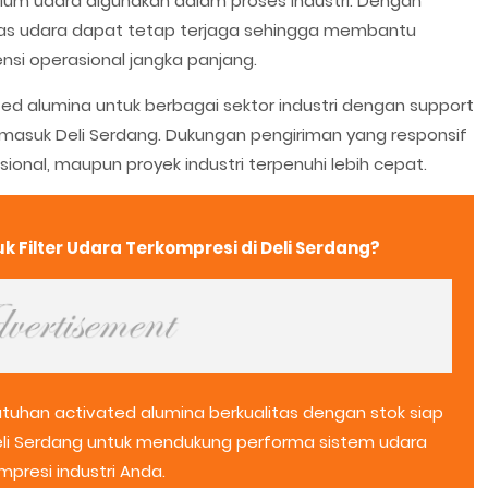
elum udara digunakan dalam proses industri. Dengan
tas udara dapat tetap terjaga sehingga membantu
si operasional jangka panjang.
d alumina untuk berbagai sektor industri dengan support
termasuk Deli Serdang. Dukungan pengiriman yang responsif
nal, maupun proyek industri terpenuhi lebih cepat.
k Filter Udara Terkompresi di Deli Serdang?
uhan activated alumina berkualitas dengan stok siap
Deli Serdang untuk mendukung performa sistem udara
mpresi industri Anda.