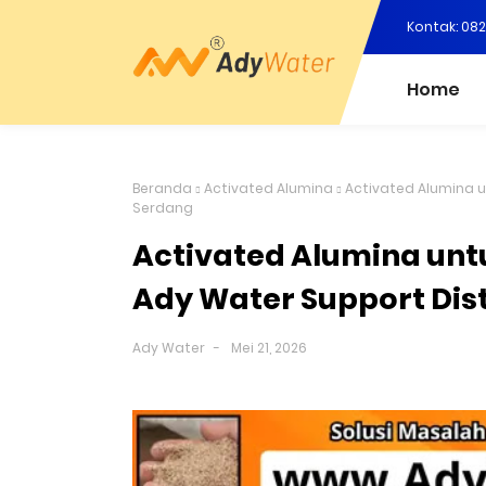
Kontak: 08
Home
Beranda
Activated Alumina
Activated Alumina un
Serdang
Activated Alumina untu
Ady Water Support Dist
Ady Water
Mei 21, 2026