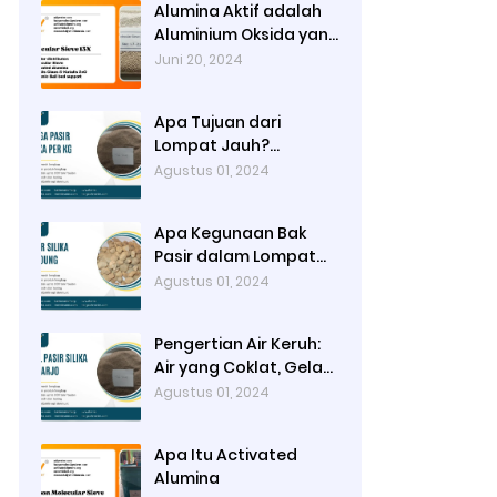
Alumina Aktif adalah
Aluminium Oksida yang
Sangat Berpori untuk
Juni 20, 2024
Meningkatkan Luas
Permukaan dan
Apa Tujuan dari
Kapasitas
Lompat Jauh?
Adsorpsinya
Mencapai Jarak
Agustus 01, 2024
Lompatan Sejauh
Mungkin pada Bak
Apa Kegunaan Bak
Lompat
Pasir dalam Lompat
Jauh? Area
Agustus 01, 2024
Pendaratan Atlet
Lompat Jauh
Pengertian Air Keruh:
Air yang Coklat, Gelap
dan Kotor sehingga
Agustus 01, 2024
Tidak Tembus
Pandang
Apa Itu Activated
Alumina