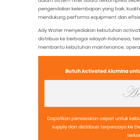
dalam sistem filter udara terkompresi seb
pengendalian kelembapan yang baik, kuali
mendukung performa equipment dan efisien
Ady Water menyediakan kebutuhan activate
distribusi ke berbagai wilayah Indonesia, 
membantu kebutuhan maintenance, operasio
Butuh Activated Alumina untu
Dapatkan penawaran cepat untuk kebut
supply dan distribusi terpercaya ke 
terko