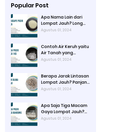
Popular Post
Apa Nama Lain dari
Lompat Jauh? Long
Jump
Agustus 01, 2024
Contoh Air Keruh yaitu
Air Tanah yang
Mengandung Pasir /
Agustus 01, 2024
Lumpur
Berapa Jarak Lintasan
Lompat Jauh? Panjang
40-45 meter, Lebar
Agustus 01, 2024
Lintasan 1,22 meter
Apa Saja Tiga Macam
Gaya Lompat Jauh?
Hang Style, Stride
Agustus 01, 2024
Jump, dan Hitch Kick