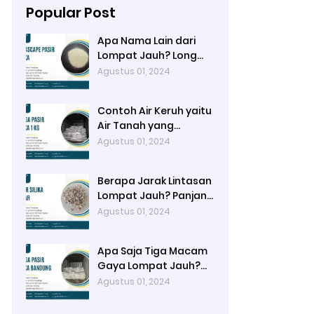
Popular Post
Apa Nama Lain dari
Lompat Jauh? Long
Jump
Agustus 01, 2024
Contoh Air Keruh yaitu
Air Tanah yang
Mengandung Pasir /
Agustus 01, 2024
Lumpur
Berapa Jarak Lintasan
Lompat Jauh? Panjang
40-45 meter, Lebar
Agustus 01, 2024
Lintasan 1,22 meter
Apa Saja Tiga Macam
Gaya Lompat Jauh?
Hang Style, Stride
Agustus 01, 2024
Jump, dan Hitch Kick