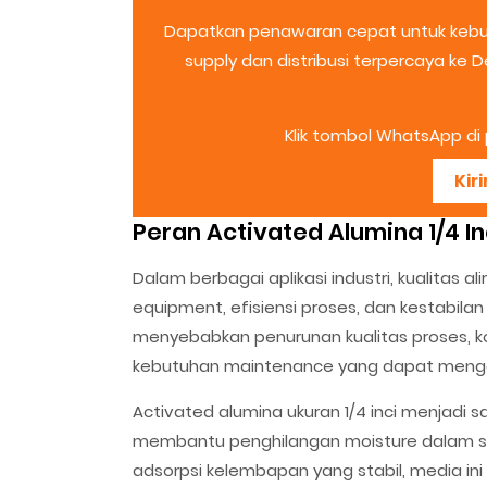
Dapatkan penawaran cepat untuk kebut
supply dan distribusi terpercaya ke
Klik tombol WhatsApp di p
Kir
Peran Activated Alumina 1/4 In
Dalam berbagai aplikasi industri, kualitas 
equipment, efisiensi proses, dan kestabila
menyebabkan penurunan kualitas proses, k
kebutuhan maintenance yang dapat mengga
Activated alumina ukuran 1/4 inci menjadi
membantu penghilangan moisture dalam s
adsorpsi kelembapan yang stabil, media in