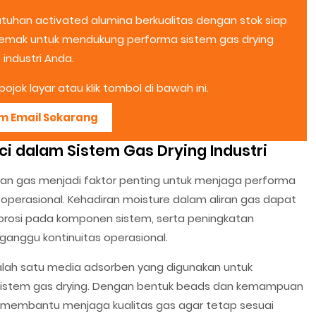
uhan activated alumina berkualitas dengan stok siap
 Demak untuk mendukung performa sistem gas drying
industri Anda.
ojok layar atau klik tombol di bawah ini.
im Email Sekarang
ci dalam Sistem Gas Drying Industri
aliran gas menjadi faktor penting untuk menjaga performa
n operasional. Kehadiran moisture dalam aliran gas dapat
orosi pada komponen sistem, serta peningkatan
nggu kontinuitas operasional.
 salah satu media adsorben yang digunakan untuk
istem gas drying. Dengan bentuk beads dan kemampuan
i membantu menjaga kualitas gas agar tetap sesuai