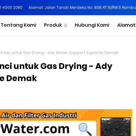
21 4000 2080
Alamat: Jalan Tanah Merdeka No. 80B, RT.15/RW.5 Rambu
Tentang Kami
Produk
Hubungi Kami
Alamat
/4 Inci untuk Gas Drying - Ady Water Support Suplai ke Demak
Inci untuk Gas Drying - Ady
ke Demak