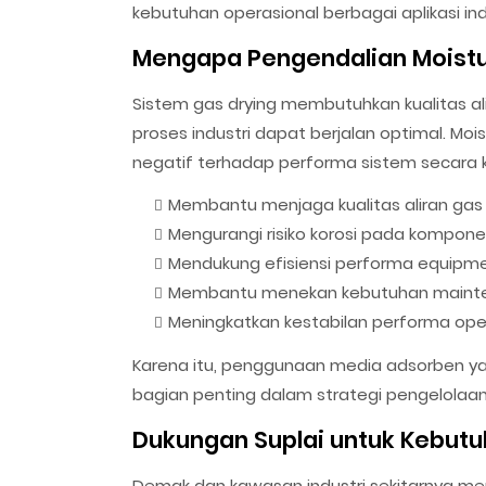
kebutuhan operasional berbagai aplikasi indu
Mengapa Pengendalian Moistu
Sistem gas drying membutuhkan kualitas a
proses industri dapat berjalan optimal. M
negatif terhadap performa sistem secara 
Membantu menjaga kualitas aliran gas
Mengurangi risiko korosi pada kompon
Mendukung efisiensi performa equipm
Membantu menekan kebutuhan mainte
Meningkatkan kestabilan performa ope
Karena itu, penggunaan media adsorben yan
bagian penting dalam strategi pengelolaan 
Dukungan Suplai untuk Kebutu
Demak dan kawasan industri sekitarnya mem