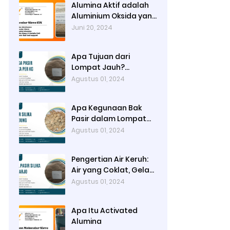
Alumina Aktif adalah
Aluminium Oksida yang
Sangat Berpori untuk
Juni 20, 2024
Meningkatkan Luas
Permukaan dan
Apa Tujuan dari
Kapasitas
Lompat Jauh?
Adsorpsinya
Mencapai Jarak
Agustus 01, 2024
Lompatan Sejauh
Mungkin pada Bak
Apa Kegunaan Bak
Lompat
Pasir dalam Lompat
Jauh? Area
Agustus 01, 2024
Pendaratan Atlet
Lompat Jauh
Pengertian Air Keruh:
Air yang Coklat, Gelap
dan Kotor sehingga
Agustus 01, 2024
Tidak Tembus
Pandang
Apa Itu Activated
Alumina