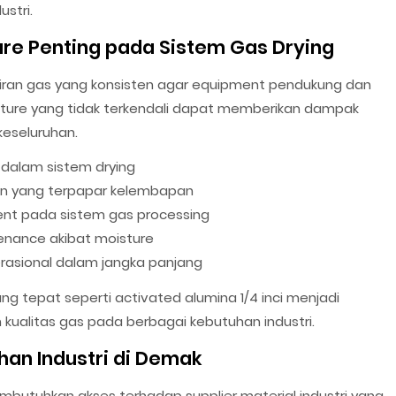
stri.
re Penting pada Sistem Gas Drying
liran gas yang konsisten agar equipment pendukung dan
oisture yang tidak terkendali dapat memberikan dampak
keseluruhan.
 dalam sistem drying
en yang terpapar kelembapan
ent pada sistem gas processing
nance akibat moisture
rasional dalam jangka panjang
g tepat seperti activated alumina 1/4 inci menjadi
kualitas gas pada berbagai kebutuhan industri.
han Industri di Demak
butuhkan akses terhadap supplier material industri yang