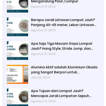
Mengandung Pasir / Lumpur
Agustus 01, 2024
Berapa Jarak Lintasan Lompat Jauh?
Panjang 40-45 meter, Lebar Lintasan
1,22 meter
Agustus 01, 2024
Apa Saja Tiga Macam Gaya Lompat
Jauh? Hang Style, Stride Jump, dan
Hitch Kick
Agustus 01, 2024
Alumina Aktif adalah Aluminium Oksida
yang Sangat Berpori untuk
Meningkatkan Luas Permukaan dan
Juni 20, 2024
Kapasitas Adsorpsinya
Apa Tujuan dari Lompat Jauh?
Mencapai Jarak Lompatan Sejauh
Mungkin pada Bak Lompat
Agustus 01, 2024