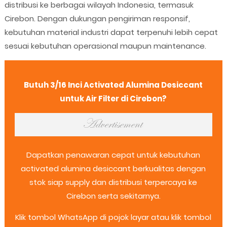
distribusi ke berbagai wilayah Indonesia, termasuk
Cirebon. Dengan dukungan pengiriman responsif,
kebutuhan material industri dapat terpenuhi lebih cepat
sesuai kebutuhan operasional maupun maintenance.
Butuh 3/16 Inci Activated Alumina Desiccant
untuk Air Filter di Cirebon?
Dapatkan penawaran cepat untuk kebutuhan
activated alumina desiccant berkualitas dengan
stok siap supply dan distribusi terpercaya ke
Cirebon serta sekitarnya.
Klik tombol WhatsApp di pojok layar atau klik tombol