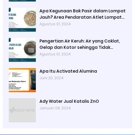
Apa Kegunaan Bak Pasir dalam Lompat
Jauh? Area Pendaratan Atlet Lompat
Jauh
Agustus 01, 2024
Pengertian Air Keruh: Air yang Coklat,
Gelap dan Kotor sehingga Tidak
Tembus Pandang
Agustus 01, 2024
Apa Itu Activated Alumina
Juni 20, 2024
Ady Water Jual Katalis ZnO
Januari 09, 2024