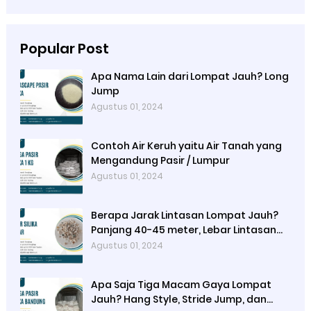
Popular Post
Apa Nama Lain dari Lompat Jauh? Long
Jump
Agustus 01, 2024
Contoh Air Keruh yaitu Air Tanah yang
Mengandung Pasir / Lumpur
Agustus 01, 2024
Berapa Jarak Lintasan Lompat Jauh?
Panjang 40-45 meter, Lebar Lintasan
1,22 meter
Agustus 01, 2024
Apa Saja Tiga Macam Gaya Lompat
Jauh? Hang Style, Stride Jump, dan