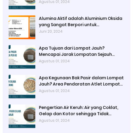
Hitch Kick
Agustus 01, 2024
Alumina Aktif adalah Aluminium Oksida
yang Sangat Berpori untuk
Meningkatkan Luas Permukaan dan
Juni 20, 2024
Kapasitas Adsorpsinya
Apa Tujuan dari Lompat Jauh?
Mencapai Jarak Lompatan Sejauh
Mungkin pada Bak Lompat
Agustus 01, 2024
Apa Kegunaan Bak Pasir dalam Lompat
Jauh? Area Pendaratan Atlet Lompat
Jauh
Agustus 01, 2024
Pengertian Air Keruh: Air yang Coklat,
Gelap dan Kotor sehingga Tidak
Tembus Pandang
Agustus 01, 2024