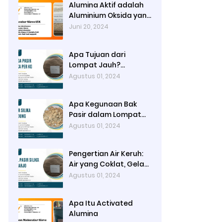
Alumina Aktif adalah
Aluminium Oksida yang
Sangat Berpori untuk
Juni 20, 2024
Meningkatkan Luas
Permukaan dan
Apa Tujuan dari
Kapasitas
Lompat Jauh?
Adsorpsinya
Mencapai Jarak
Agustus 01, 2024
Lompatan Sejauh
Mungkin pada Bak
Apa Kegunaan Bak
Lompat
Pasir dalam Lompat
Jauh? Area
Agustus 01, 2024
Pendaratan Atlet
Lompat Jauh
Pengertian Air Keruh:
Air yang Coklat, Gelap
dan Kotor sehingga
Agustus 01, 2024
Tidak Tembus
Pandang
Apa Itu Activated
Alumina