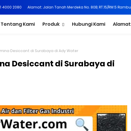
21 4000 2080
Alamat: Jalan Tanah Merdeka No. 80B, RT.15/RW.5 Rambu
Tentang Kami
Produk
Hubungi Kami
Alamat
umina Desiccant di Surabaya di Ady Water
na Desiccant di Surabaya di