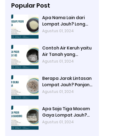
Popular Post
Apa Nama Lain dari
Lompat Jauh? Long
Jump
Agustus 01, 2024
Contoh Air Keruh yaitu
Air Tanah yang
Mengandung Pasir /
Agustus 01, 2024
Lumpur
Berapa Jarak Lintasan
Lompat Jauh? Panjang
40-45 meter, Lebar
Agustus 01, 2024
Lintasan 1,22 meter
Apa Saja Tiga Macam
Gaya Lompat Jauh?
Hang Style, Stride
Agustus 01, 2024
Jump, dan Hitch Kick